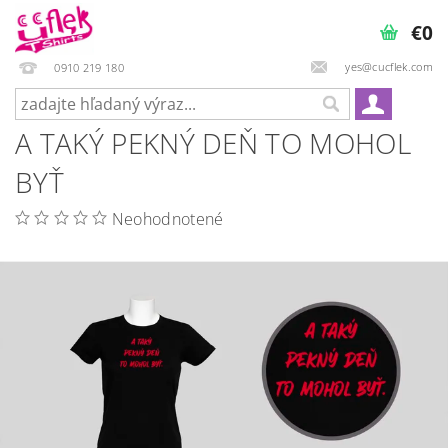
€0
yes@cucflek.com
0910 219 180
A TAKÝ PEKNÝ DEŇ TO MOHOL
BYŤ
Neohodnotené