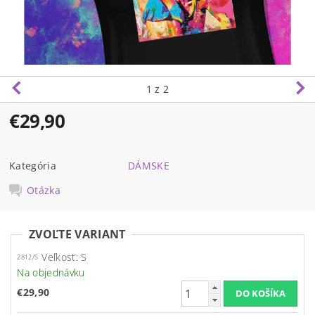
1
z 2
€29,90
Kategória
DÁMSKE
Otázka
ZVOĽTE VARIANT
Veľkosť: S
2812/S
Na objednávku
€29,90