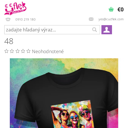
€0
yes@cucflek.com
0910 219 180
48
Neohodnotené