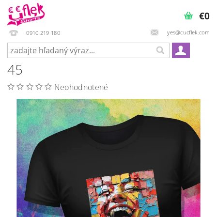
€0
yes@cucflek.com
0910 219 180
45
Neohodnotené