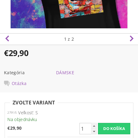
1
z 2
€29,90
Kategória
DÁMSKE
Otázka
ZVOĽTE VARIANT
Veľkosť: S
2791/S
Na objednávku
€29,90