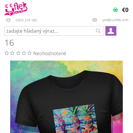
€0
yes@cucflek.com
0910 219 180
16
Neohodnotené