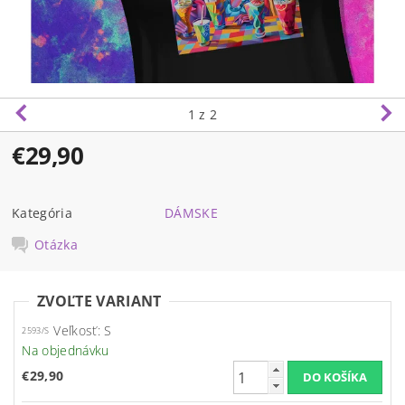
1
z 2
€29,90
Kategória
DÁMSKE
Otázka
ZVOĽTE VARIANT
Veľkosť: S
2593/S
Na objednávku
€29,90