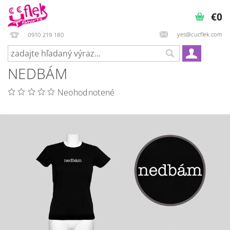
€0
yes@cucflek.com
0910 219 180
NEDBÁM
Neohodnotené