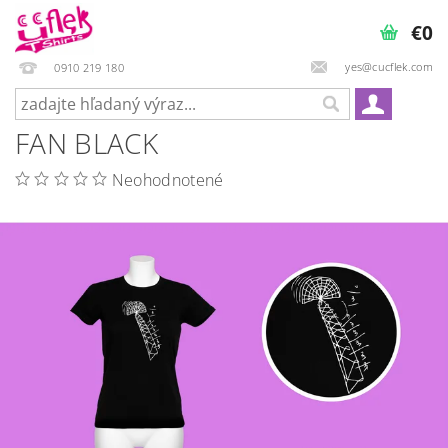
€0
yes@cucflek.com
0910 219 180
FAN BLACK
Neohodnotené