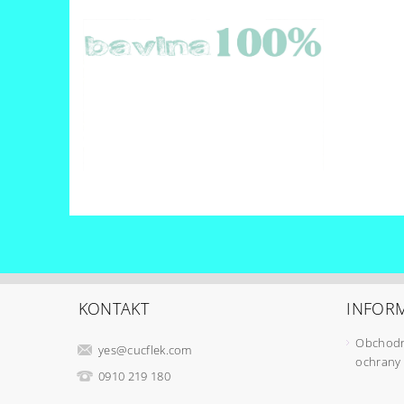
KONTAKT
INFORM
Obchodn
yes
@
cucflek.com
ochrany
0910 219 180