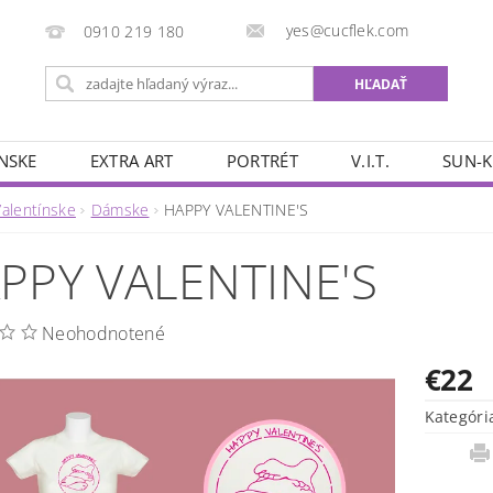
yes@cucflek.com
0910 219 180
NSKE
EXTRA ART
PORTRÉT
V.I.T.
SUN-K
Valentínske
Dámske
HAPPY VALENTINE'S
PPY VALENTINE'S
Neohodnotené
€22
Kategóri