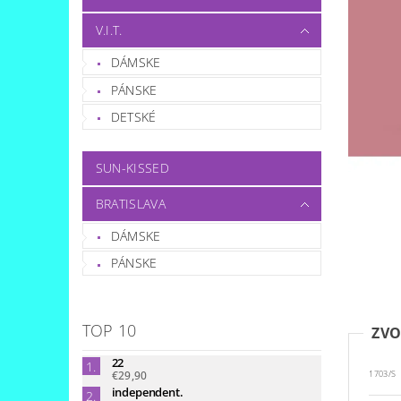
V.I.T.
DÁMSKE
PÁNSKE
DETSKÉ
SUN-KISSED
BRATISLAVA
DÁMSKE
PÁNSKE
TOP 10
ZVO
22
€29,90
1703/S
independent.