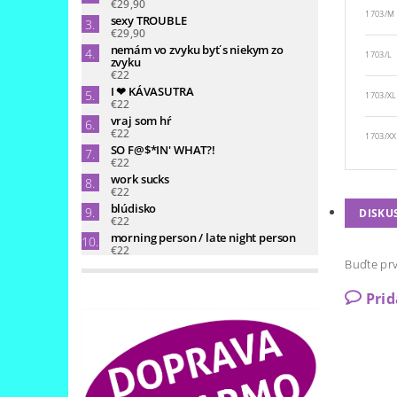
€29,90
1703/M
sexy TROUBLE
€29,90
nemám vo zvyku byť s niekym zo
1703/L
zvyku
€22
I ❤ KÁVASUTRA
1703/XL
€22
vraj som hŕ
€22
1703/XX
SO F@$*IN' WHAT?!
€22
work sucks
€22
blúdisko
DISKU
€22
morning person / late night person
€22
Buďte prv
Pri